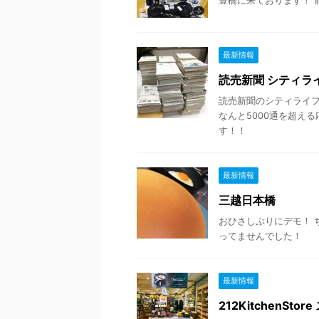
豊橋に来ております！ 
最新情報
読売新聞 シティラ
読売新聞のシティライ
なんと5000通を超え
す！！
最新情報
三越日本橋
おひさしぶりにデモ！ 
ってませんでした！
最新情報
212KitchenSto