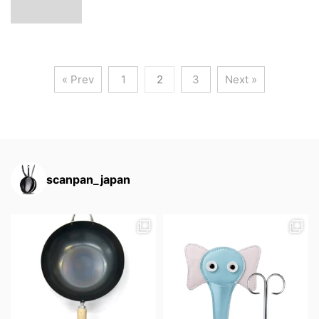
« Prev
1
2
3
Next »
scanpan_japan