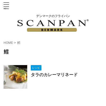
デンマークのフライパン
HOME
>
鱈
鱈
レシピ
タラのカレーマリネード