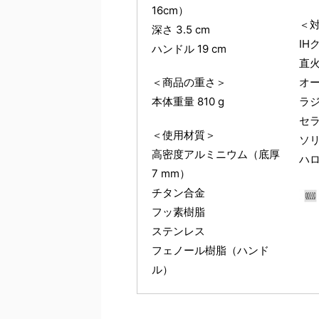
16cm）
＜
深さ 3.5 cm
IH
ハンドル 19 cm
直
＜商品の重さ＞
オ
本体重量 810 g
ラ
セ
＜使用材質＞
ソ
高密度アルミニウム（底厚
ハ
7 mm）
チタン合金
フッ素樹脂
ステンレス
フェノール樹脂（ハンド
ル）
＜商品の大きさ＞
＜商品の大きさ＞
＜商品の大きさ＞
＜
＜
＜