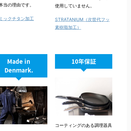
本当の理由です。
使用していません。
ミックチタン加工
STRATANIUM（次世代フッ
素樹脂加工）
Made in
10年保証
Denmark.
コーティングのある調理器具