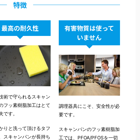
特徴
ンマーク王国
ンマーク王国
ンマーク王国
対応熱源＞
対応熱源＞
対応熱源＞
最高の耐久性
有害物質は使って
クッキングヒーター
クッキングヒーター
クッキングヒーター
いません
火
火
火
ーブン
ーブン
ーブン
ご購入はこちら
ご購入はこちら
ご購入はこちら
ジエントヒーター
ジエントヒーター
ジエントヒーター
ラミックヒーター
ラミックヒーター
ラミックヒーター
リーッドプレート
リーッドプレート
リーッドプレート
ロゲンヒーター
ロゲンヒーター
ロゲンヒーター
技術で守られるスキャン
のフッ素樹脂加工はとて
調理器具にこそ、安全性が必
夫です。
要です。
かりと洗って頂けるタフ
スキャンパンのフッ素樹脂加
、スキャンパンが長持ち
工では、PFOA/PFOSを一切