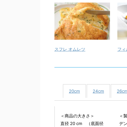
スフレ オムレツ
フィ
20cm
24cm
26c
＜商品の大きさ＞
＜
直径 20 cm （底面径
デ