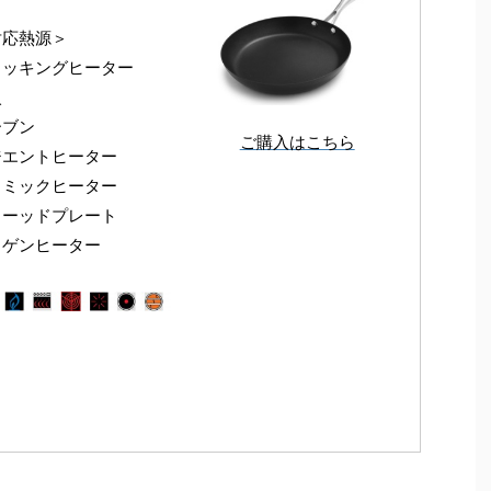
対応熱源＞
クッキングヒーター
火
ーブン
ご購入はこちら
ジエントヒーター
ラミックヒーター
リーッドプレート
ロゲンヒーター
製造国＞
製造国＞
製造国＞
＜お求め＞
＜お求め＞
＜お求め＞