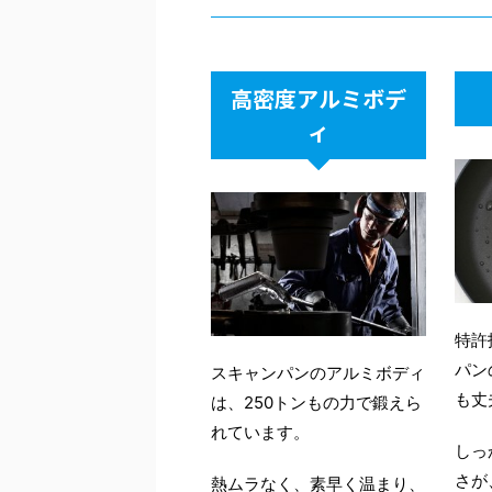
直径 24 cm （底面径 20
直径 26 cm （底面径 22
直径 28 cm （底面径 24
デ
デ
デ
cm）
cm）
cm）
＜
＜
＜
深さ 3.5 cm
深さ 3.5 cm
深さ 3.5 cm
高密度アルミボデ
IH
IH
IH
ハンドル 19 cm
ハンドル 21 cm
ハンドル 21 cm
ィ
直
直
直
＜商品の重さ＞
＜商品の重さ＞
＜商品の重さ＞
オ
オ
オ
本体重量 1100 g
本体重量 1200 g
本体重量 1480 g
ラ
ラ
ラ
セ
セ
セ
＜使用材質＞
＜使用材質＞
＜使用材質＞
ソ
ソ
ソ
高密度アルミニウム（底厚
高密度アルミニウム（底厚
高密度アルミニウム（底厚
ハ
ハ
ハ
7 mm）
7 mm）
7 mm）
チタン合金
チタン合金
チタン合金
特許
フッ素樹脂
フッ素樹脂
フッ素樹脂
パン
スキャンパンのアルミボディ
ステンレス
ステンレス
ステンレス
も丈
は、250トンもの力で鍛えら
フェノール樹脂（ハンド
フェノール樹脂（ハンド
フェノール樹脂（ハンド
れています。
しっ
ル）
ル）
ル）
さが
熱ムラなく、素早く温まり、