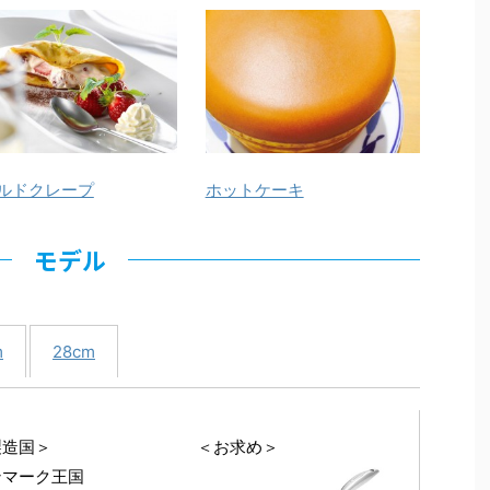
ルドクレープ
ホットケーキ
モデル
m
28cm
製造国＞
＜お求め＞
ンマーク王国